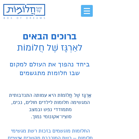
ברוכים הבאים
לאַרְגָּז שֶׁל חֲלוֹמוֹת
ביחד נהפוך את העולם למקום
שבו חלומות מתגשמים
אַרְגָּז שֶׁל חֲלוֹמוֹת היא עמותה התנדבותית
המגשימה חלומות לילדים חולים, נכים,
מתמודדי נפש ובמצב
סוציו־אקונומי נמוך.
החלומות מוגשמים בזכות רשת מגשימי
חלומות
‮—‬
רשת המורכבת מקשרים אישיים